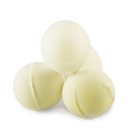
Idées Cadeaux
Aromathérapie
Bombes de bain
Savons
Shampoings
Soins
Le Blog
Contact