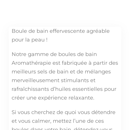
bain
Aromathérapie
-
Boule de bain effervescente agréable
Camomille
pour la peau !
et
Pamplemousse
Notre gamme de boules de bain
Aromathérapie est fabriquée à partir des
meilleurs sels de bain et de mélanges
merveilleusement stimulants et
rafraîchissants d’huiles essentielles pour
créer une expérience relaxante.
Si vous cherchez de quoi vous détendre
et vous calmer, mettez l’une de ces
boules dans votre bain, détendez-vous