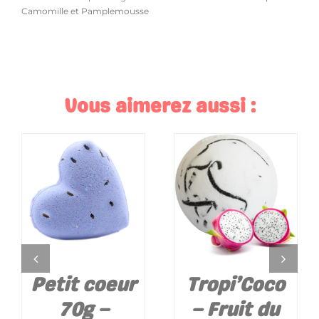
Camomille et Pamplemousse
Vous aimerez aussi :
AJOUTER AU
AJOUTER AU
PANIER
/
PANIER
/
DÉTAILS
DÉTAILS
Petit coeur
Tropi’Coco
70g –
– Fruit du