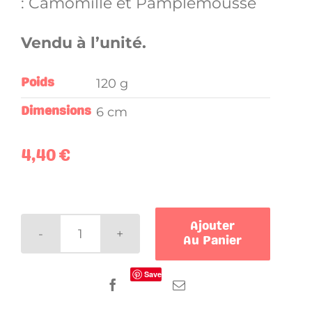
: Camomille et Pamplemousse
Vendu à l’unité.
120 g
Poids
6 cm
Dimensions
4,40
€
Ajouter
Au Panier
quantité
de
Save
Bombe
de