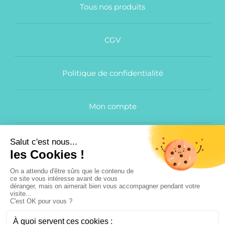
Tous nos produits
CGV
Politique de confidentialité
Mon compte
Idée cadeau pour le bain
–
Idée cadeau originale
–
Idée
cadeau Saint Valentin
–
Idée cadeau détente
–
Idée
cadeau relaxation
–
Idée cadeau beauté
–
Idée cadeau
Secret Santa
–
Idée cadeau invité mariage
–
Idée cadeau
baptême
–
Idée cadeau petit budget