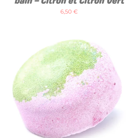
bain – Citron et Citron Vert
6,50
€
AJOUTER AU PANIER
/
DÉTAILS