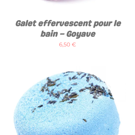
Galet effervescent pour le
bain – Goyave
6,50
€
AJOUTER AU PANIER
/
DÉTAILS