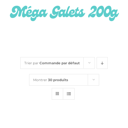
Idées Cadeaux
Méga Galets 200g
Aromathérapie
Bombes de bain
Savons
Trier par
Commande par défaut
Shampoings
Montrer
30 produits
Soins
Le Blog
Contact